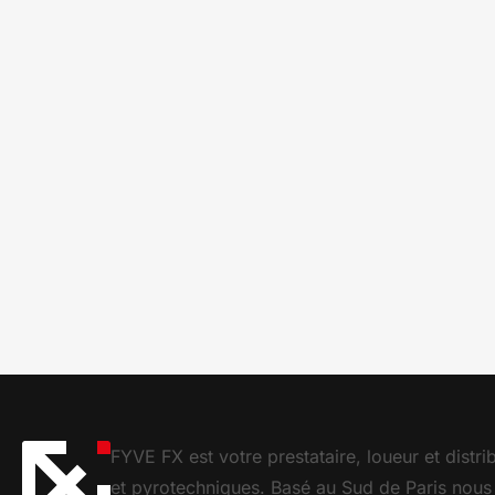
FYVE FX est votre prestataire, loueur et distr
et pyrotechniques. Basé au Sud de Paris nous