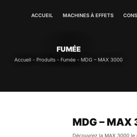
ACCUEIL
MACHINES À EFFETS
CON
FUMÉE
Accueil
-
Produits
-
Fumée
-
MDG – MAX 3000
MDG – MAX 
Découvrez la MAX 3000 le g