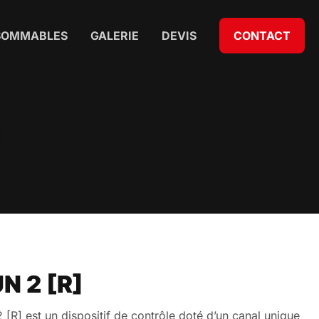
SOMMABLES
GALERIE
DEVIS
CONTACT
N 2 [R]
] est un dispositif de contrôle doté d’un canal unique