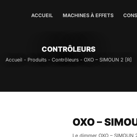
ACCUEIL
MACHINES À EFFETS
CON
CONTRÔLEURS
Accueil
-
Produits
-
Contrôleurs
-
OXO – SIMOUN 2 [R]
OXO – SIMOU
Le dimmer OXO – SIMOUN 2 [R